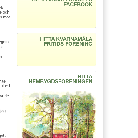
FACEBOOK
pa
de och
ån mot
HITTA KVARNAMÅLA
egern
FRITIDS FÖRENING
alt
en
HITTA
HEMBYGDSFÖRENINGEN
hael
sist i
vt de
 jag
-
jett