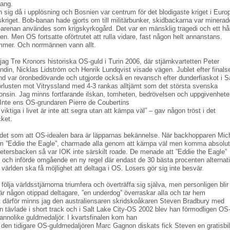
ang.
 sig då i upplösning och Bosnien var centrum för det blodigaste kriget i Euro
kriget. Bob-banan hade gjorts om till militärbunker, skidbackarna var minera
-arenan användes som krigskyrkogård. Det var en mänsklig tragedi och ett h
en. Men OS fortsatte oförtrutet att rulla vidare, fast någon helt annanstans.
ammer. Och norrmännen vann allt.
 jag Tre Kronors historiska OS-guld i Turin 2006, där stjärnkvartetten Peter
din, Nicklas Lidström och Henrik Lundqvist visade vägen. Jublet efter finals
d var öronbedövande och utgjorde också en revansch efter dunderfiaskot i S
rlusten mot Vitryssland med 4-3 rankas alltjämt som det största svenska
onsin. Jag minns fortfarande ilskan, tomheten, bedrövelsen och uppgivenhet
. Inte ens OS-grundaren Pierre de Coubertins
viktiga i livet är inte att segra utan att kämpa väl” – gav någon tröst i det
cket.
 det som att OS-idealen bara är läpparnas bekännelse. När backhopparen Mic
 ”Eddie the Eagle”, charmade alla genom att kämpa väl men komma absolut 
tersbacken så var IOK inte särskilt roade. De menade att ”Eddie the Eagle”
och införde omgående en ny regel där endast de 30 bästa procenten alternati
 världen ska få möjlighet att deltaga i OS. Losers gör sig inte besvär.
t följa världsstjärnorna triumfera och överträffa sig själva, men personligen blir
när någon otippad deltagare, ”en underdog” överraskar alla och tar hem
t därför minns jag den australiensaren skridskoåkaren Steven Bradbury med
an tävlade i short track och i Salt Lake City-OS 2002 blev han förmodligen OS
annolike guldmedaljör. I kvartsfinalen kom han
den tidigare OS-guldmedaljören Marc Gagnon diskats fick Steven en gratisbil