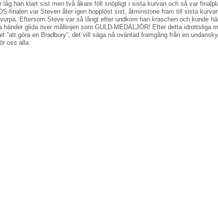
är låg han klart sist men två åkare föll snöpligt i sista kurvan och så var finalp
 OS-finalen var Steven åter igen hopplöst sist, åtminstone fram till sista kurva
svurpa. Eftersom Steve var så långt efter undkom han kraschen och kunde h
a händer glida över mållinjen som GULD-MEDALJÖR! Efter detta idrottsliga m
t ”att göra en Bradbury”, det vill säga nå oväntad framgång från en undans
ör oss alla.