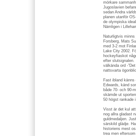
mörkare sammanh
Jugoslavien befann
sedan Andra världs
planen utanför OS
de olympiska ideal
Nämligen i Lilleh
Naturligtvis minns
Forsberg, Mats Sun
med 3-2 mot Finlan
Lake City 2002. Fö
hockeyfiaskot någ
efter slutsignalen
välkända ord -”Det 
nattsvarta ögonbli
Fast ibland känns
Edwards, känd som
både 70- och 90-me
skämde ut sporten 
50 högst rankade i
Visst är det kul at
nog allra gladast 
guldmedaljen. Jus
särskild glädje. H
historiens mest os
trea men eftersom 