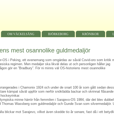
OM VÄCKELSÅNG
BJÖRKEBORG
KRÖNIKOR
iens mest osannolike guldmedaljör
ter-OS i Peking, ett evenemang som omgärdas av såväl Covid-oro som kritik 
nesiska regimen. Men medaljer ska likväl delas ut och personligen håller jag
ågon gör en ”Bradbury”. För ni minns väl OS-historiens mest osannolike
arrangerades i Chamonix 1924 och under de snart 100 år som gått sedan dess
ttare kämpat såväl uppför som nerför snöklädda backar och skrinnat flåsande
 hockeyrinkar.
olympiska minne härrör från femmilen i Sarajevo-OS 1984, där det blev dubbel
ed Thomas Wassberg som guldmedaljör och Gunde Svan som silvermedaljör. 
lla blickar mot Sarajevo, vilket även skedde tio år senare, fast då i ett betydli