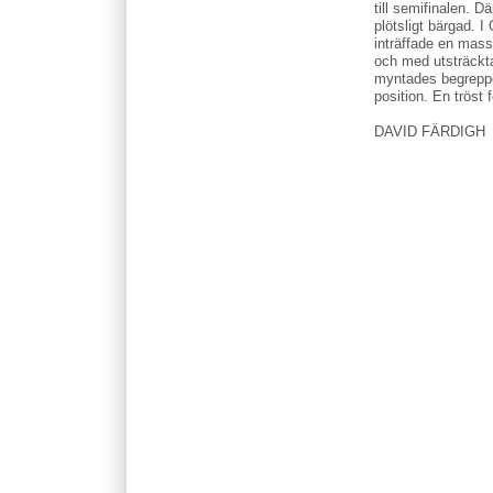
till semifinalen. D
plötsligt bärgad. I
inträffade en mas
och med utsträckt
myntades begreppe
position. En tröst f
DAVID FÄRDIGH