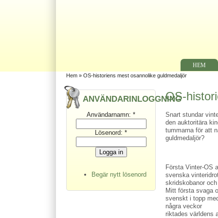
HEM
Hem
» OS-historiens mest osannolike guldmedaljör
OS-histor
ANVÄNDARINLOGGNING
Användarnamn:
*
Snart stundar vin
den auktoritära ki
tummarna för att n
Lösenord:
*
guldmedaljör?
Första Vinter-OS 
Begär nytt lösenord
svenska vinteridro
skridskobanor och
Mitt första svaga 
svenskt i topp m
några veckor
riktades världens a