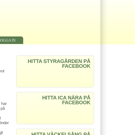
LOGGA IN
HITTA STYRAGÅRDEN PÅ
FACEBOOK
mot
HITTA ICA NÄRA PÅ
FACEBOOK
 har
 på
t
Under
gt
HITTA VÄCKELSÅNG PÅ