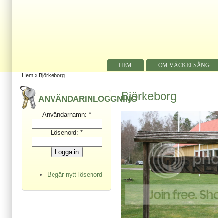
HEM
OM VÄCKELSÅNG
Hem
» Björkeborg
Björkeborg
ANVÄNDARINLOGGNING
Användarnamn:
*
Lösenord:
*
Begär nytt lösenord