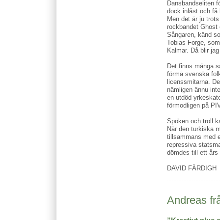
Dansbandseliten fö
dock inlåst och få 
Men det är ju trot
rockbandet Ghost 
Sångaren, känd so
Tobias Forge, som 
Kalmar. Då blir jag
Det finns många s
förmå svenska folk
licenssmitarna. D
nämligen ännu inte 
en utdöd yrkeskat
förmodligen på PI
Spöken och troll ka
När den turkiska 
tillsammans med e
repressiva statsmak
dömdes till ett år
DAVID FÄRDIGH
Andreas fr