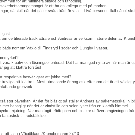
rymmen för att minimera slitage och utnötning.
 i säkerhetsarrangemanget är att ha en kollega med på marken.
ngar, särskilt när det gäller svåra träd, är vi alltid två personer. Ifall något sku
ligast
t om certifierade trädklättrare och Andreas är verksam i större delen av Kron
g både norr om Växjö till Tingsryd i söder och Ljungby i väster.
 med yrket?
t vara kreativ och lösningsorienterad. Det har man god nytta av när man är up
r jag att klättra förstås!
ast respektive besvärligast att jobba med?
 trevliga att klättra i. Mest utmanande är nog ask eftersom det är ett väldigt y
mfattande grenverk.
så stor påverkan. Är det för blåsigt så ställer Andreas av säkerhetsskäl in j
 mer behagligt när det är vindstilla och solen lyser från en klarblå himmel.
ycket njutning. När man tagit trädtoppen och blickar ut över omgivningen frå
fantastisk tillfredställelse.
nns att läsa i Växjöbladet/Kronobergaren 27/10.