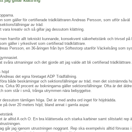
t jag gillar klättring”
topparna.
en som gäller för certifierade trädklättraren Andreas Persson, som utför såväl
ektionsfällningar av träd.
 vara kreativ och så gillar jag dessutom klättring.
men framför allt tekniskt kunnande, konsekvent säkerhetstänk och trivsel på
som gäller i yrkeslivet som certifierad trädklättrare.
dreas Persson, en 36-åringen från byn Söftestorp utanför Väckelsång som sy
 gymnasiet.
lat svåra utmaningar och det gjorde att jag valde att bli certifierad trädklättrare.
 höjd
Andreas det egna företaget ADP Trädfällning.
tföra både beskärningar och sektionsfällningar av träd, men det sistnämnda h
a. Cirka 90 procent av bokningarna gäller sektionsfällningar. Ofta är det äldre
och som står i små, trånga utrymmen nära bebyggelse.
 dessutom tämligen höga. Det är med andra ord inget för höjdrädda.
pe på över 20 meters höjd, bland annat i gamla aspar.
hetstänk
är alltid A och O. En bra klättersela och starka karbiner samt slitstarkt rep ä
 utrustningen.
rag går jag igenom utrustningen noggrant. Rep ska exempelvis alltid förvaras i 