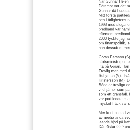
När Gunnar Helén ut
Däremot var det m
Gunnar då huserad
Mitt första partil
och i ärlighetens 
1998 med sloganen
bredband var nämli
eftersom bredband 
2000 tyckte jag ha
om finanspolitik, s
han dessutom med a
Göran Persson (S) 
statsministerpost
lita på Göran. Han 
Trevlig men med d
Schyman (V). Två 
Kristersson (M). 
Båda är trevliga o
vildhjärnor som p
som ett gränsfall.
var partiledare ell
mycket fräckisar s
Mer kontrollerad v
av media ända seda
leende bjöd på kaf
Där röstar 99,9 pr