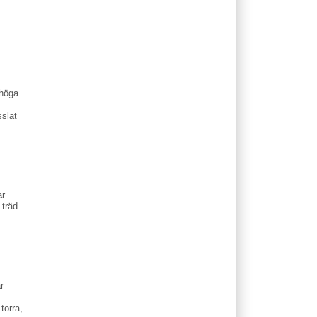
 höga
sslat
ar
 träd
r
torra,