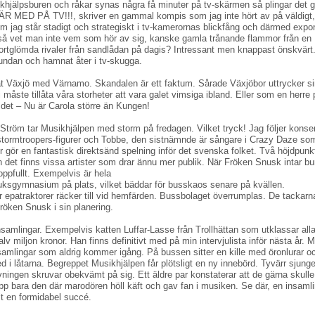
ikhjälpsburen och råkar synas några få minuter på tv-skärmen så plingar det 
U ÄR MED PÅ TV!!!, skriver en gammal kompis som jag inte hört av på väldigt
om jag står stadigt och strategiskt i tv-kamerornas blickfång och därmed expo
r så vet man inte vem som hör av sig, kanske gamla trånande flammor från en
bortglömda rivaler från sandlådan på dagis? Intressant men knappast önskvärt
t undan och hamnat åter i tv-skugga.
at Växjö med Värnamo. Skandalen är ett faktum. Sårade Växjöbor uttrycker s
måste tillåta våra storheter att vara galet vimsiga ibland. Eller som en herre 
 det – Nu är Carola större än Kungen!
 Ström tar Musikhjälpen med storm på fredagen. Vilket tryck! Jag följer konser
stormtroopers-figurer och Tobbe, den sistnämnde är sångare i Crazy Daze so
ur gör en fantastisk direktsänd spelning inför det svenska folket. Två höjdpunk
det finns vissa artister som drar ännu mer publik. När Fröken Snusk intar bu
oppfullt. Exempelvis är hela
uksgymnasium på plats, vilket bäddar för busskaos senare på kvällen.
r epatraktorer räcker till vid hemfärden. Bussbolaget överrumplas. De tackarn
röken Snusk i sin planering.
insamlingar. Exempelvis katten Luffar-Lasse från Trollhättan som utklassar all
v miljon kronor. Han finns definitivt med på min intervjulista inför nästa år. 
samlingar som aldrig kommer igång. På bussen sitter en kille med öronlurar o
ed i låtarna. Begreppet Musikhjälpen får plötsligt en ny innebörd. Tyvärr sjung
ivningen skruvar obekvämt på sig. Ett äldre par konstaterar att de gärna skulle
p bara den där marodören höll käft och gav fan i musiken. Se där, en insaml
t en formidabel succé.