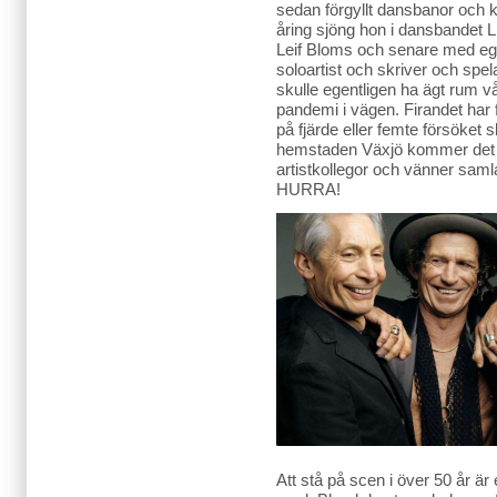
sedan förgyllt dansbanor och k
åring sjöng hon i dansbandet Li
Leif Bloms och senare med e
soloartist och skriver och spelar
skulle egentligen ha ägt rum
pandemi i vägen. Firandet har f
på fjärde eller femte försöket s
hemstaden Växjö kommer det l
artistkollegor och vänner sam
HURRA!
Att stå på scen i över 50 år är