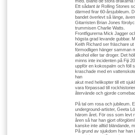
med. Bland de stora drakarna f
Ett sådant är Rolling Stones 
därmed firar 60-årsjubileum. D
bandet överlevt så länge, även
Gitarristen Brian Jones förolyc
trummisen Charlie Watts.
Frontfigurerna Mick Jagger och 
högsta grad levande gubbar. 
Keith Richard ser fräschare ut
förmodligen hänger samman m
alkohol eller tar droger. Det hö
minns inte incidenten på Fiji 
uppför en kokospalm och föll 
kraschade med en vattenskoter
han
akut med helikopter till ett sj
vara förpassad till rockhisto
återvände och gjorde comeback
På tal om rosa och jubileum. 
underground-artister, Geeta L
härom året. För oss som levt 
åren så har han gjort oförglöml
kanske inte alltid bländande,
På grund av sjukdom har han i