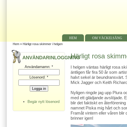
HEM
OM VÄCKELSÅNG
Hem
» Härligt rosa skimmer i helgen
Härligt rosa skimm
ANVÄNDARINLOGGNING
Användarnamn:
*
I helgen väntas härligt rosa
äntligen får fira 50 år som artis
halvt sekel är beundransvärt.
Lösenord:
*
Mick Jagger och Keith Richar
Nyligen ringde jag upp Plura o
med ett glädjande avslöjade. E
Begär nytt lösenord
blir det faktiskt en återföreni
namnet Piska mig hårt och som 
Framåt vintern eller våren blir
brinner igen!