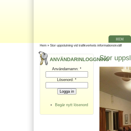
HEM
Hem
» Stor uppslutning vid trafikverkets informationskväll!
Stor uppsl
ANVÄNDARINLOGGNING
Användarnamn:
*
Lösenord:
*
Begär nytt lösenord