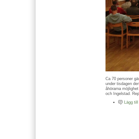
Ca 70 personer gä
under tisdagen den
åhörarna möjlighe
och Ingelstad. Re
Lägg ti