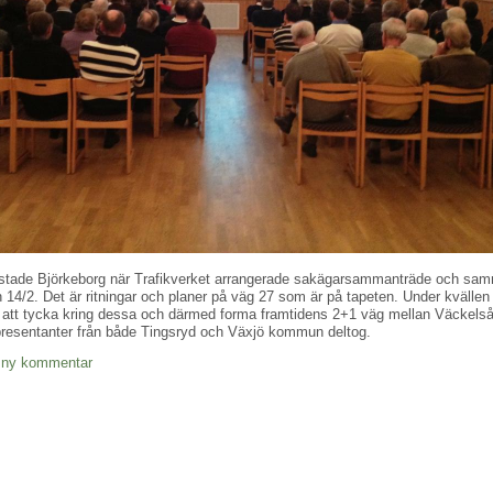
stade Björkeborg när Trafikverket arrangerade sakägarsammanträde och sam
 14/2. Det är ritningar och planer på väg 27 som är på tapeten. Under kvällen
t att tycka kring dessa och därmed forma framtidens 2+1 väg mellan Väckels
presentanter från både Tingsryd och Växjö kommun deltog.
ll ny kommentar