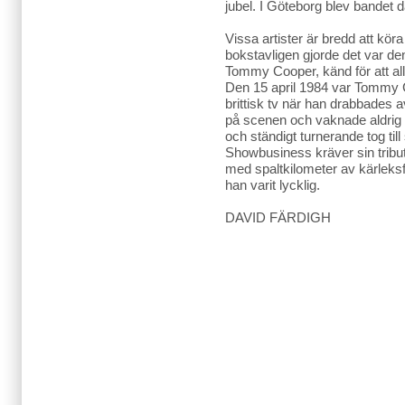
jubel. I Göteborg blev bande
Vissa artister är bredd att kör
bokstavligen gjorde det var de
Tommy Cooper, känd för att all
Den 15 april 1984 var Tommy 
brittisk tv när han drabbades 
på scenen och vaknade aldrig 
och ständigt turnerande tog till s
Showbusiness kräver sin tribu
med spaltkilometer av kärleksf
han varit lycklig.
DAVID FÄRDIGH