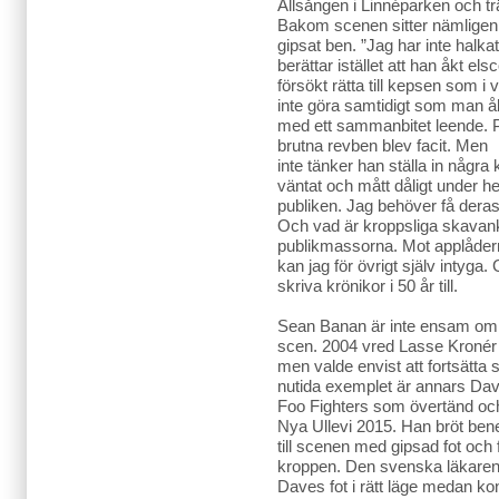
Allsången i Linnéparken och trä
Bakom scenen sitter nämligen 
gipsat ben. ”Jag har inte halka
berättar istället att han åkt el
försökt rätta till kepsen som 
inte göra samtidigt som man å
med ett sammanbitet leende. P
brutna revben blev facit. Men
inte tänker han ställa in någr
väntat och mått dåligt under h
publiken. Jag behöver få deras
Och vad är kroppsliga skavanke
publikmassorna. Mot applåder
kan jag för övrigt själv intyga. 
skriva krönikor i 50 år till.
Sean Banan är inte ensam om a
scen. 2004 vred Lasse Kronér
men valde envist att fortsätta s
nutida exemplet är annars Da
Foo Fighters som övertänd och 
Nya Ullevi 2015. Han bröt bene
till scenen med gipsad fot och
kroppen. Den svenska läkaren
Daves fot i rätt läge medan kon