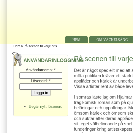
HEM
OM VÄCKELSÅNG
Hem
» På scenen till varje pris
På scenen till varje
ANVÄNDARINLOGGNING
Användarnamn:
*
Det är något speciellt med att
möta publiken kräver ett stark
applåder och kärlek är underb
Lösenord:
*
Vissa artister rent av både le
I somras läste jag om Hjalma
tragikomisk roman som på dju
Begär nytt lösenord
belöningar och uppoffringar. M
ömsom kärlek och ömsom skrä
och suktar efter deras applåder
sitt eget välbefinnande på spe
funderingar kring artistskapets 