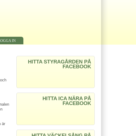
LOGGA IN
HITTA STYRAGÅRDEN PÅ
FACEBOOK
 och
HITTA ICA NÄRA PÅ
FACEBOOK
onalen
en
 är
HITTA VÄCKELSÅNG PÅ