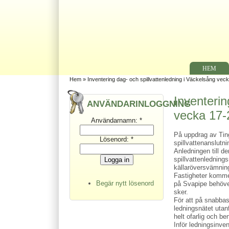
HEM
Hem
» Inventering dag- och spillvattenledning i Väckelsång vec
Inventerin
ANVÄNDARINLOGGNING
vecka 17-
Användarnamn:
*
På uppdrag av Tin
Lösenord:
*
spillvattenanslutn
Anledningen till de
spillvattenledning
källaröversvämnin
Fastigheter kommer
Begär nytt lösenord
på Svapipe behöver
sker.
För att på snabbas
ledningsnätet uta
helt ofarlig och b
Inför ledningsinven