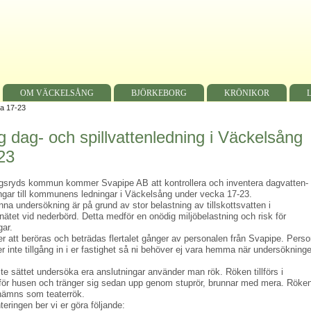
OM VÄCKELSÅNG
BJÖRKEBORG
KRÖNIKOR
ka 17-23
g dag- och spillvattenledning i Väckelsång
23
gsryds kommun kommer Svapipe AB att kontrollera och inventera dagvatten-
ingar till kommunens ledningar i Väckelsång under vecka 17-23.
nna undersökning är på grund av stor belastning av tillskottsvatten i
snätet vid nederbörd. Detta medför en onödig miljöbelastning och risk för
gar.
 att beröras och beträdas flertalet gånger av personalen från Svapipe. Pers
 inte tillgång in i er fastighet så ni behöver ej vara hemma när undersökning
te sättet undersöka era anslutningar använder man rök. Röken tillförs i
nför husen och tränger sig sedan upp genom stuprör, brunnar med mera. Röken
enämns som teaterrök.
teringen ber vi er göra följande: