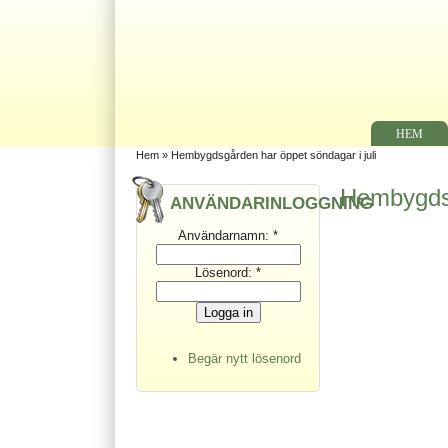
HEM
Hem
» Hembygdsgården har öppet söndagar i juli
Hembygdsg
ANVÄNDARINLOGGNING
Användarnamn:
*
Lösenord:
*
Begär nytt lösenord